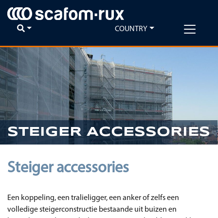
COUNTRY
STEIGER ACCESSORIES
Steiger accessories
Een koppeling, een tralieligger, een anker of zelfs een
volledige steigerconstructie bestaande uit buizen en