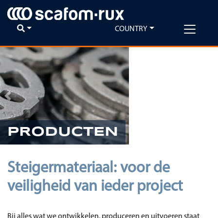
COUNTRY
Previous
Ne
PRODUCTEN
Steigermateriaal: voor de
veiligheid van ieder project
Bij alles wat we ontwikkelen, produceren en uitvoeren staat