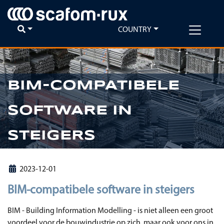
COUNTRY
BIM-COMPATIBELE
Previous
Ne
SOFTWARE IN
STEIGERS
2023-12-01
BIM-compatibele software in steigers
BIM - Building Information Modelling - is niet alleen een groot
voordeel voor de bouwindustrie op zich, maar ook voor ons in