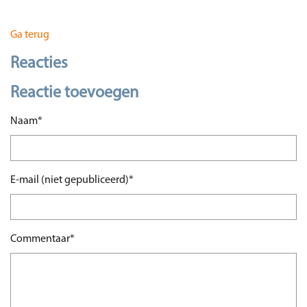
Ga terug
Reacties
Reactie toevoegen
Verplicht veld
Naam
*
Verplicht veld
E-mail (niet gepubliceerd)
*
Verplicht veld
Commentaar
*