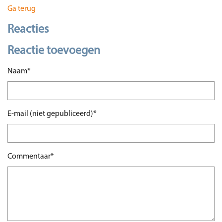
Ga terug
Reacties
Reactie toevoegen
Verplicht veld
Naam
*
Verplicht veld
E-mail (niet gepubliceerd)
*
Verplicht veld
Commentaar
*