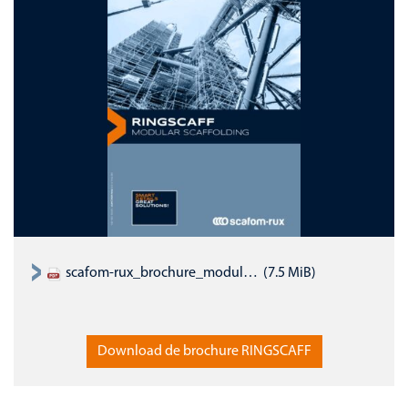
scafom-rux_brochure_modular-scaffold_ringscaff_EN.pdf
(7.5 MiB)
Download de brochure RINGSCAFF