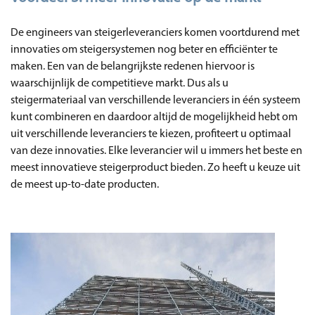
De engineers van steigerleveranciers komen voortdurend met
innovaties om steigersystemen nog beter en efficiënter te
maken. Een van de belangrijkste redenen hiervoor is
waarschijnlijk de competitieve markt. Dus als u
steigermateriaal van verschillende leveranciers in één systeem
kunt combineren en daardoor altijd de mogelijkheid hebt om
uit verschillende leveranciers te kiezen, profiteert u optimaal
van deze innovaties. Elke leverancier wil u immers het beste en
meest innovatieve steigerproduct bieden. Zo heeft u keuze uit
de meest up-to-date producten.