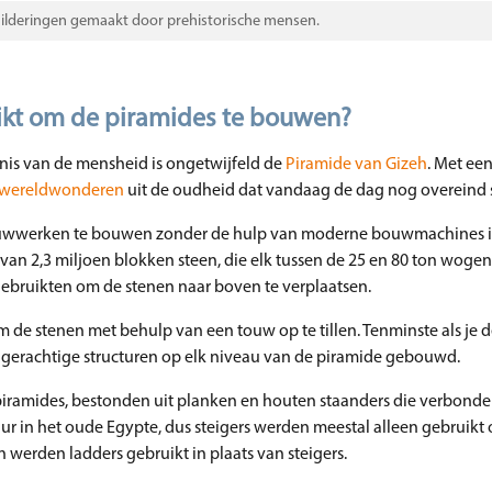
hilderingen gemaakt door prehistorische mensen.
uikt om de piramides te bouwen?
s van de mensheid is ongetwijfeld de
Piramide van Gizeh
. Met ee
 wereldwonderen
uit de oudheid dat vandaag de dag nog overeind s
uwwerken te bouwen zonder de hulp van moderne bouwmachines is
 van 2,3 miljoen blokken steen, die elk tussen de 25 en 80 ton wogen
gebruikten om de stenen naar boven te verplaatsen.
m de stenen met behulp van een touw op te tillen. Tenminste als je d
gerachtige structuren op elk niveau van de piramide gebouwd.
 piramides, bestonden uit planken en houten staanders die verbond
r in het oude Egypte, dus steigers werden meestal alleen gebruikt
erden ladders gebruikt in plaats van steigers.