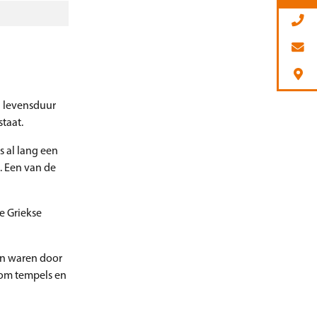
n levensduur
taat.
 al lang een
. Een van de
e Griekse
en waren door
 om tempels en