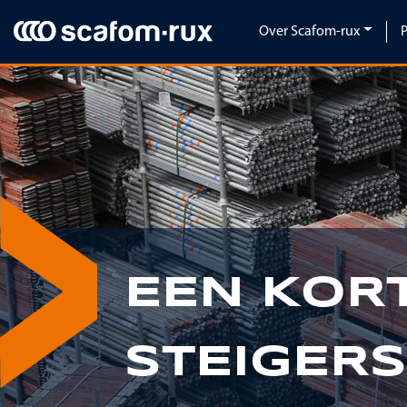
Navigatie overslaan
Over Scafom-rux
Previous
EEN KOR
STEIGERS