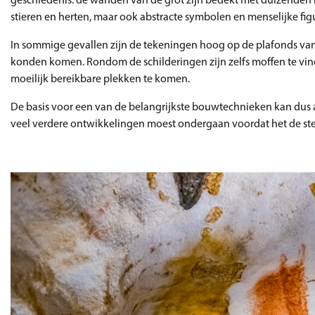
geschiedenis: de wanden van de grot zijn bedekt met duizenden k
stieren en herten, maar ook abstracte symbolen en menselijke fig
In sommige gevallen zijn de tekeningen hoog op de plafonds va
konden komen. Rondom de schilderingen zijn zelfs moffen te vind
moeilijk bereikbare plekken te komen.
De basis voor een van de belangrijkste bouwtechnieken kan dus al 
veel verdere ontwikkelingen moest ondergaan voordat het de st