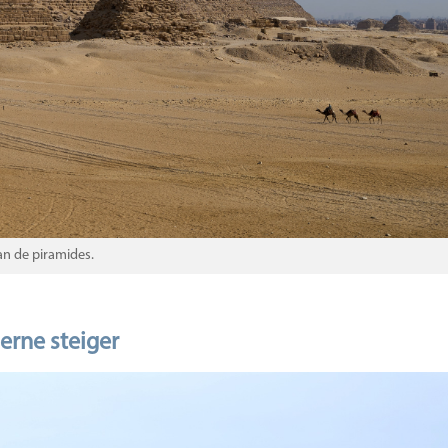
n de piramides.
rne steiger