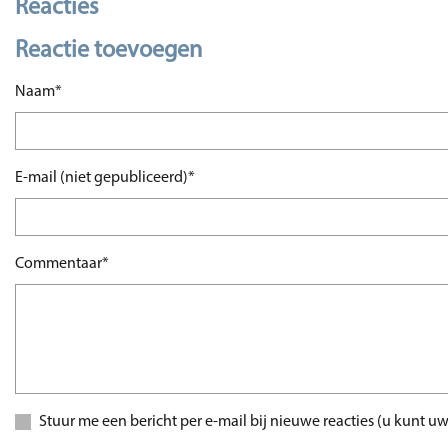
Reacties
Reactie toevoegen
Verplicht veld
Naam
*
Verplicht veld
E-mail (niet gepubliceerd)
*
Verplicht veld
Commentaar
*
Stuur me een bericht per e-mail bij nieuwe reacties (u kun