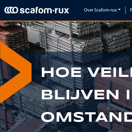
Navigatie overslaan
Over Scafom-rux
HOE VEIL
Previous
BLIJVEN 
OMSTAND