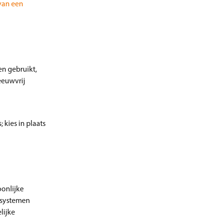
 van een
en gebruikt,
eeuwvrij
 kies in plaats
oonlijke
 systemen
lijke