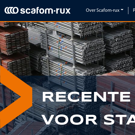
Navigatie overslaan
Over Scafom-rux
Previous
RECENTE
VOOR ST