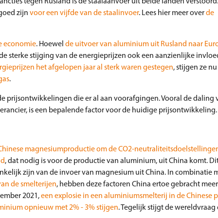
ties tegen Rusland is de staalaanvoer uit beide landen verstoord. 
goed zijn
voor een vijfde van de staalinvoer
. Lees hier meer over
de
he economie
. Hoewel
de uitvoer van aluminium uit Rusland naar Eur
t de sterke stijging van de energieprijzen ook een aanzienlijke invl
rgieprijzen het afgelopen jaar al sterk waren gestegen
, stijgen ze 
gas
.
prijsontwikkelingen die er al aan voorafgingen. Vooral de daling 
ancier, is een bepalende factor voor de huidige prijsontwikkeling.
Chinese magnesiumproductie om de CO2-neutraliteitsdoelstellingen
ld
, dat nodig is voor de productie van aluminium, uit China komt. Di
kelijk zijn van de invoer van magnesium uit China. In combinatie 
an de smelterijen
, hebben deze factoren China ertoe gebracht mee
ovember 2021,
een explosie in een aluminiumsmelterij in de Chinese 
luminium opnieuw met 2% - 3% stijgen
. Tegelijk stijgt de wereldvraag