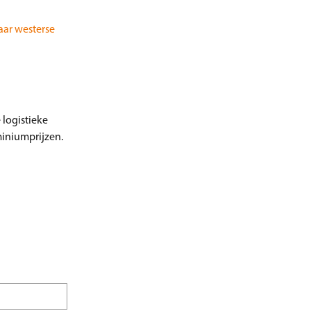
aar westerse
 logistieke
miniumprijzen.