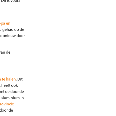
Dit is vooral
opa en
oed gehad op de
nu opnieuw door
van de
 te halen
. Dit
t heeft ook
met de door de
r aluminium in
provincie
 door de