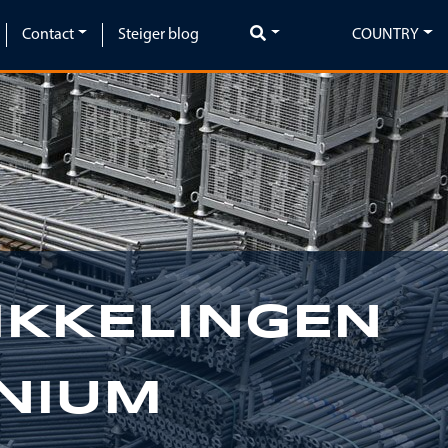
Contact
Steiger blog
COUNTRY
Next
IKKELINGEN
INIUM