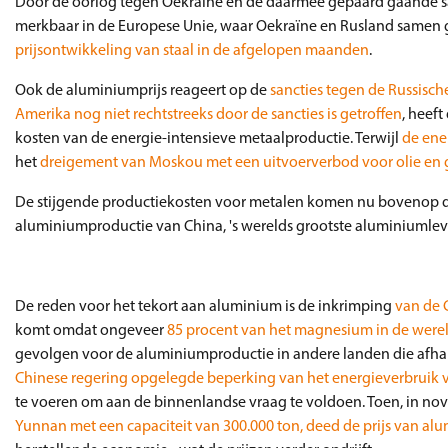
Door de oorlog tegen Oekraïne en de daarmee gepaard gaande sanc
merkbaar in de Europese Unie, waar Oekraïne en Rusland samen 
prijsontwikkeling van staal in de afgelopen maanden
.
Ook de aluminiumprijs reageert op de
sancties tegen de Russisc
Amerika nog niet rechtstreeks door de sancties is getroffen
, heef
kosten van de energie-intensieve metaalproductie. Terwijl
de ene
het
dreigement van Moskou met een uitvoerverbod voor olie en 
De stijgende productiekosten voor metalen komen nu bovenop de 
aluminiumproductie van China, 's werelds grootste aluminiumlever
De reden voor het tekort aan aluminium is de inkrimping
van de 
komt omdat ongeveer
85 procent van het magnesium in de were
gevolgen voor de aluminiumproductie in andere landen die afhan
Chinese regering opgelegde beperking van het energieverbruik v
te voeren om aan de binnenlandse vraag te voldoen. Toen, in n
Yunnan met een capaciteit van 300.000 ton, deed de prijs van a