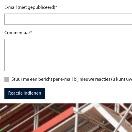
Verplicht veld
E-mail (niet gepubliceerd)
*
Verplicht veld
Commentaar
*
Stuur me een bericht per e-mail bij nieuwe reacties (u kun
Reactie indienen