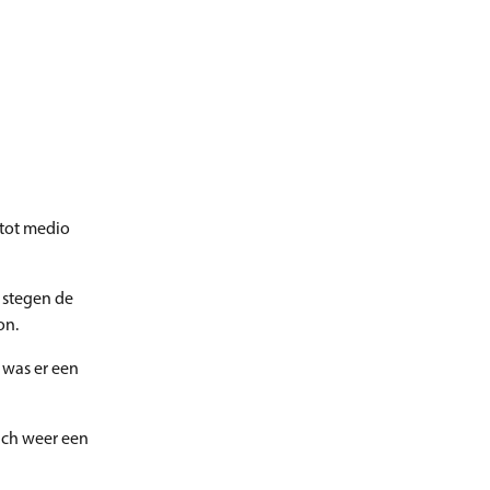
 tot medio
stegen de
on.
 was er een
ich weer een