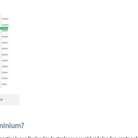
ce
uminium?