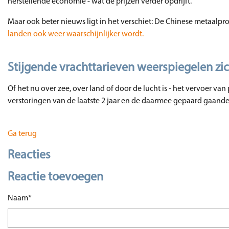
herstellende economie - wat de prijzen verder opdrijft.
Maar ook beter nieuws ligt in het verschiet: De Chinese metaalp
landen ook weer waarschijnlijker wordt.
Stijgende vrachttarieven weerspiegelen zic
Of het nu over zee, over land of door de lucht is - het vervoer va
verstoringen van de laatste 2 jaar en de daarmee gepaard gaande
Ga terug
Reacties
Reactie toevoegen
Verplicht veld
Naam
*